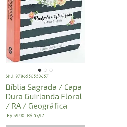
SKU: 9786556550657
Bíblia Sagrada / Capa
Dura Guirlanda Floral
/ RA / Geográfica
Preço
Preço
 R$ 59,90 
R$ 47,92
normal
promocional