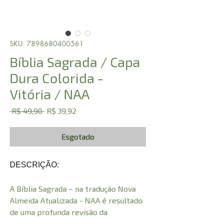
SKU: 7898680400561
Bíblia Sagrada / Capa
Dura Colorida -
Vitória / NAA
Preço
Preço
 R$ 49,90 
R$ 39,92
normal
promocional
Esgotado
DESCRIÇÃO:
A Bíblia Sagrada – na tradução Nova
Almeida Atualizada - NAA é resultado
de uma profunda revisão da