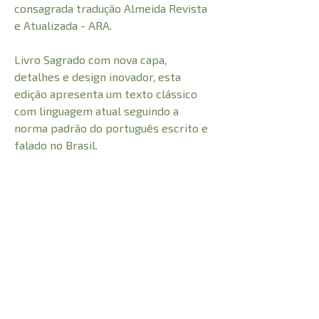
consagrada tradução Almeida Revista
e Atualizada - ARA.
Livro Sagrado com nova capa,
detalhes e design inovador, esta
edição apresenta um texto clássico
com linguagem atual seguindo a
norma padrão do português escrito e
falado no Brasil.
CARACTERÍSTICAS:
Número de Páginas
416
Comprimento
20 cm
Peso
0,460 kg