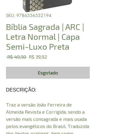
SKU: 9786556552194
Bíblia Sagrada | ARC |
Letra Normal | Capa
Semi-Luxo Preta
Preço
Preço
 R$ 49,90 
R$ 39,92
normal
promocional
Esgotado
DESCRIÇÃO:
Traz a versão João Ferreira de
Almeida Revista e Corrigida, sendo a
versão mais consagrada e mais usada
pelos evangélicos do Brasil. Traduzida
dos textos originais, tem como