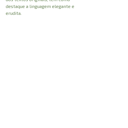
destaque a linguagem elegante e
erudita.
CARACTERÍSTICAS:
Número de Páginas
722
Profundidade
2 cm
0,400 kg
Peso
Altura
21 cm
Largura
14 cm
© 2021 Todos os direitos reservados à