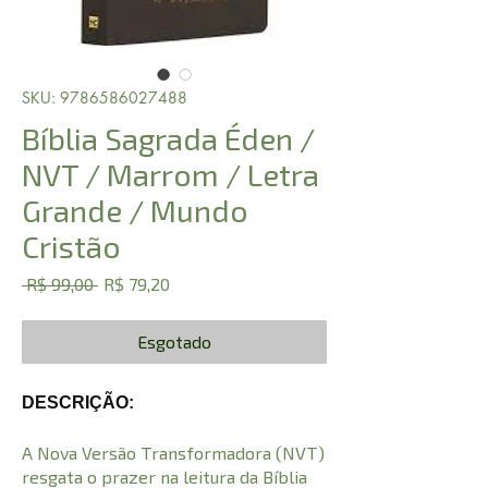
SKU: 9786586027488
Bíblia Sagrada Éden /
NVT / Marrom / Letra
Grande / Mundo
Cristão
Preço
Preço
 R$ 99,00 
R$ 79,20
normal
promocional
Esgotado
DESCRIÇÃO:
A Nova Versão Transformadora (NVT)
resgata o prazer na leitura da Bíblia