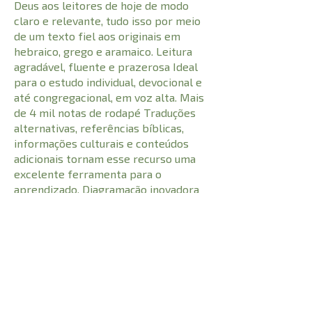
Deus aos leitores de hoje de modo
claro e relevante, tudo isso por meio
de um texto fiel aos originais em
hebraico, grego e aramaico. Leitura
agradável, fluente e prazerosa Ideal
para o estudo individual, devocional e
até congregacional, em voz alta. Mais
de 4 mil notas de rodapé Traduções
alternativas, referências bíblicas,
informações culturais e conteúdos
adicionais tornam esse recurso uma
excelente ferramenta para o
aprendizado. Diagramação inovadora
Respeito aos estilos literários e a
leitura por parágrafos além de fonte
tipográfica desenvolvida
especialmente para o projeto. Bíblia
No Princípio versão NVT contém
Antigo e Novo Testamento.