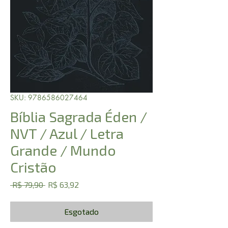
SKU: 9786586027464
Bíblia Sagrada Éden /
NVT / Azul / Letra
Grande / Mundo
Cristão
Preço
Preço
 R$ 79,90 
R$ 63,92
normal
promocional
Esgotado