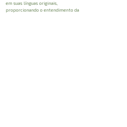
em suas línguas originais,
proporcionando o entendimento da
Palavra de Deus com extraordinária
clareza.
CARACTERÍSTICAS:
Número de Páginas
1600
Comprimento
23 cm
Peso
0,6 kg
Altura
2 cm
Largura
16 cm
© 2021 Todos os direitos reservados à
Adhonai Livraria Evangélica LTDA - CNPJ -