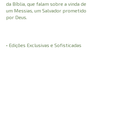
da Bíblia, que falam sobre a vinda de
um Messias, um Salvador prometido
por Deus.
• Edições Exclusivas e Sofisticadas
Disponível em capas luxuosas, como:
Preto clássico, Branco elegante e
Castanho nobre.
Se você valoriza a Palavra do Deus
Imutável, esta é a Bíblia que você
precisa ter!
Garanta já a sua edição da Bíblia King
James Fiel 1611 Standard e preserve a