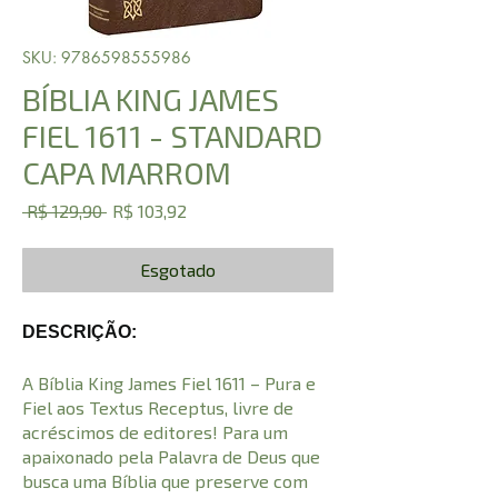
SKU: 9786598555986
BÍBLIA KING JAMES
FIEL 1611 - STANDARD
CAPA MARROM
Preço
Preço
 R$ 129,90 
R$ 103,92
normal
promocional
Esgotado
DESCRIÇÃO:
A Bíblia King James Fiel 1611 – Pura e
Fiel aos Textus Receptus, livre de
acréscimos de editores! Para um
apaixonado pela Palavra de Deus que
busca uma Bíblia que preserve com