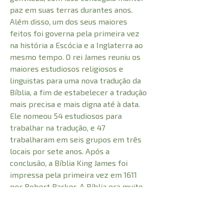
paz em suas terras durantes anos.
Além disso, um dos seus maiores
feitos foi governa pela primeira vez
na história a Escócia e a Inglaterra ao
mesmo tempo. O rei James reuniu os
maiores estudiosos religiosos e
linguistas para uma nova tradução da
Bíblia, a fim de estabelecer a tradução
mais precisa e mais digna até à data.
Ele nomeou 54 estudiosos para
trabalhar na tradução, e 47
trabalharam em seis grupos em três
locais por sete anos. Após a
conclusão, a Bíblia King James foi
impressa pela primeira vez em 1611
por Robert Barker. A Bíblia era muito
grande, cerca de 40cm de altura. Por
causa do alto custo e valor, foi