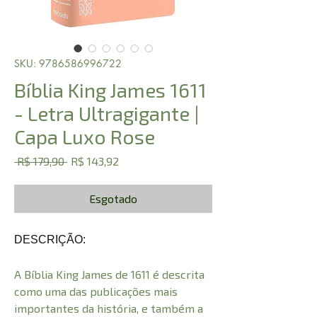
SKU: 9786586996722
Bíblia King James 1611
- Letra Ultragigante |
Capa Luxo Rose
Preço
Preço
 R$ 179,90 
R$ 143,92
normal
promocional
Esgotado
DESCRIÇÃO:
A Bíblia King James de 1611 é descrita
como uma das publicações mais
importantes da história, e também a