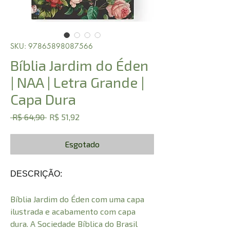
SKU: 97865898087566
Bíblia Jardim do Éden
| NAA | Letra Grande |
Capa Dura
Preço
Preço
 R$ 64,90 
R$ 51,92
normal
promocional
Esgotado
DESCRIÇÃO:
Bíblia Jardim do Éden com uma capa
ilustrada e acabamento com capa
dura. A Sociedade Bíblica do Brasil