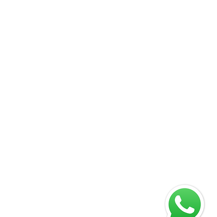
09
 88701-140