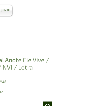
ESENTE
Entrar
al Anote Ele Vive /
 NVI / Letra
7948
Preço
92
promocional