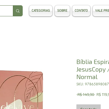
CATEGORIAS
SOBRE
CONTATO
VALE PR
Bíblia Espir
JesusCopy /
Normal
SKU: 9786589808
Preço
 R$ 149,90 
R$ 119,
normal