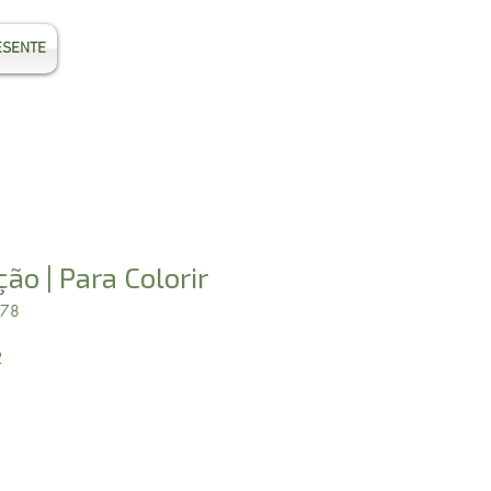
ESENTE
Entrar
ção | Para Colorir
078
Preço
2
promocional