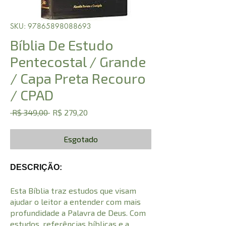
SKU: 97865898088693
Bíblia De Estudo
Pentecostal / Grande
/ Capa Preta Recouro
/ CPAD
Preço
Preço
 R$ 349,00 
R$ 279,20
normal
promocional
Esgotado
DESCRIÇÃO:
Esta Bíblia traz estudos que visam
ajudar o leitor a entender com mais
profundidade a Palavra de Deus. Com
estudos, referências bíblicas e a