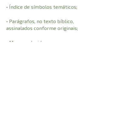
• Índice de símbolos temáticos;
• Parágrafos, no texto bíblico,
assinalados conforme originais;
• Mapas coloridos;
• Calendário para leitura bíblica em
um ano;
CARACTERÍSTICAS:
2192
Número de Páginas
23 cm
Comprimento
1,040 kg
Peso
4 cm
Altura
17 cm
Largura