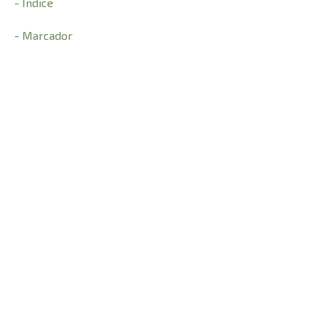
- Índice
- Marcador
- Dicionário
CARACTERÍSTICAS:
2080
Número de Páginas
24 cm
Comprimento
1,050 kg
Peso
3,5 cm
Altura
17 cm
Largura
© 2021 Todos os direitos reservados à