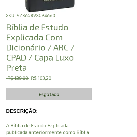
SKU: 97865898094663
Bíblia de Estudo
Explicada Com
Dicionário / ARC /
CPAD / Capa Luxo
Preta
Preço
Preço
 R$ 129,00 
R$ 103,20
normal
promocional
Esgotado
DESCRIÇÃO:
A Bíblia de Estudo Explicada,
publicada anteriormente como Bíblia