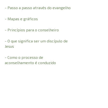
- Passo a passo através do evangelho
- Mapas e gráficos
- Princípios para o conselheiro
- O que significa ser um discípulo de
Jesus
- Como o processo de
aconselhamento é conduzido
- Esboços
- Ajuda para problemas pessoais,
matrimoniais e familiares
- Recursos adicionais de cem
problemas relevantes e trezentas