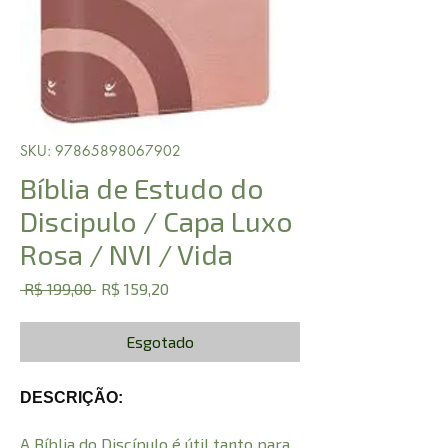
SKU: 97865898067902
Bíblia de Estudo do
Discipulo / Capa Luxo
Rosa / NVI / Vida
Preço
Preço
 R$ 199,00 
R$ 159,20
normal
promocional
Esgotado
DESCRIÇÃO:
A Bíblia do Discípulo é útil tanto para