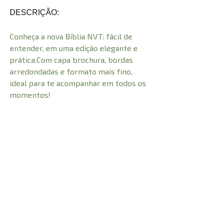
DESCRIÇÃO:
Conheça a nova Bíblia NVT: fácil de
entender, em uma edição elegante e
prática.Com capa brochura, bordas
arredondadas e formato mais fino,
ideal para te acompanhar em todos os
momentos!
CARACTERÍSTICAS:
Número de Páginas
768
Profundidade
2 cm
0,400 kg
Peso