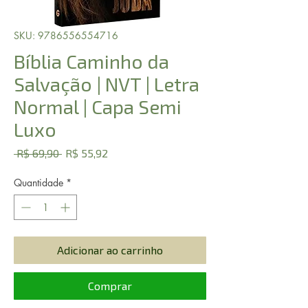
SKU: 9786556554716
Bíblia Caminho da
Salvação | NVT | Letra
Normal | Capa Semi
Luxo
Preço
Preço
 R$ 69,90 
R$ 55,92
normal
promocional
Quantidade
*
Adicionar ao carrinho
Comprar