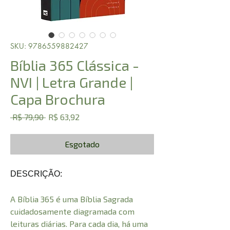
SKU: 9786559882427
Bíblia 365 Clássica -
NVI | Letra Grande |
Capa Brochura
Preço
Preço
 R$ 79,90 
R$ 63,92
normal
promocional
Esgotado
DESCRIÇÃO:
A Bíblia 365 é uma Bíblia Sagrada
cuidadosamente diagramada com
leituras diárias. Para cada dia, há uma