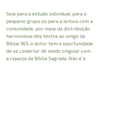
Seja para o estudo individual, para o
pequeno grupo ou para a leitura com a
comunidade, por meio da distribuição
harmoniosa dos textos ao longo da
Bíblia 365, o leitor tem a oportunidade
de se conectar de modo singular com
a riqueza da Bíblia Sagrada. Não é à
toa que tantas pessoas que
conheceram esse método de leitura
vêm recomendando insistentemente
a Bíblia 365. Uma experiência
surpreendente!
CARACTERÍSTICAS: