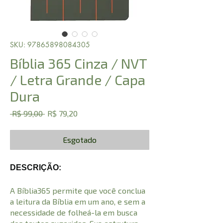
SKU: 97865898084305
Bíblia 365 Cinza / NVT
/ Letra Grande / Capa
Dura
Preço
Preço
 R$ 99,00 
R$ 79,20
normal
promocional
Esgotado
DESCRIÇÃO:
A Bíblia365 permite que você conclua
a leitura da Bíblia em um ano, e sem a
necessidade de folheá-la em busca