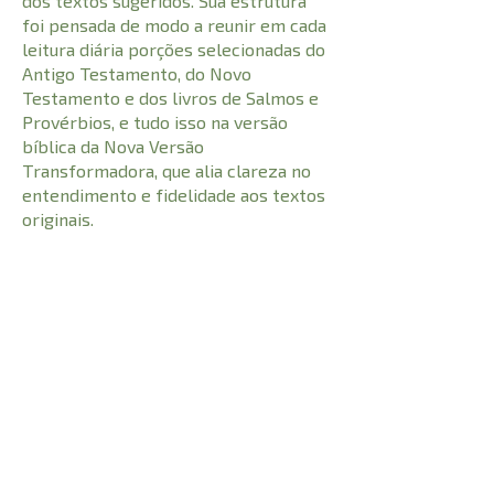
dos textos sugeridos. Sua estrutura
foi pensada de modo a reunir em cada
leitura diária porções selecionadas do
Antigo Testamento, do Novo
Testamento e dos livros de Salmos e
Provérbios, e tudo isso na versão
bíblica da Nova Versão
Transformadora, que alia clareza no
entendimento e fidelidade aos textos
originais.
CARACTERÍSTICAS:
1120
Número de Páginas
9786586027693
I.S.B.N
20,50 cm
Comprimento
0,582 kg
Peso
2,30 cm
Altura