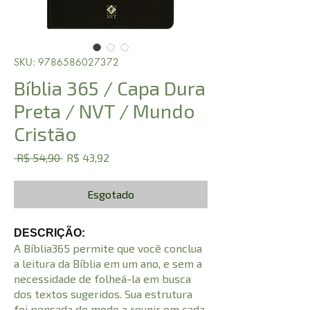
SKU: 9786586027372
Bíblia 365 / Capa Dura
Preta / NVT / Mundo
Cristão
Preço
Preço
 R$ 54,90 
R$ 43,92
normal
promocional
Esgotado
DESCRIÇÃO:
A Bíblia365 permite que você conclua
a leitura da Bíblia em um ano, e sem a
necessidade de folheá-la em busca
dos textos sugeridos. Sua estrutura
foi pensada de modo a reunir em cada