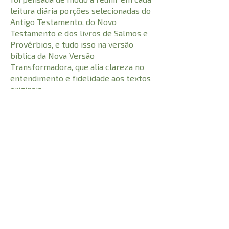
leitura diária porções selecionadas do
Antigo Testamento, do Novo
Testamento e dos livros de Salmos e
Provérbios, e tudo isso na versão
bíblica da Nova Versão
Transformadora, que alia clareza no
entendimento e fidelidade aos textos
originais.
CARACTERÍSTICAS:
1120
Número de Páginas
9786586027693
I.S.B.N
20,50 cm
Comprimento
0,582 kg
Peso
2,30 cm
Altura
13,50 cm
Largura
© 2021 Todos os direitos reservados à
Adhonai Livraria Evangélica LTDA - CNPJ -