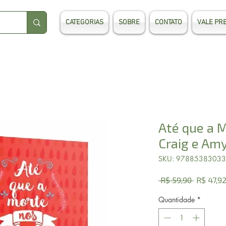
CATEGORIAS
SOBRE
CONTATO
VALE PR
Até que a M
Craig e Am
SKU: 9788538303
Preço
 R$ 59,90 
R$ 47,9
normal
Quantidade
*