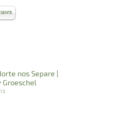
ESENTE
Entrar
orte nos Separe |
y Groeschel
312
Preço
2
promocional