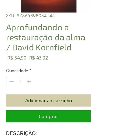
SKU: 97865898084145
Aprofundando a
restauração da alma
/ David Kornfield
Preço
Preço
 R$ 54,90 
R$ 43,92
normal
promocional
Quantidade
*
Adicionar ao carrinho
Comprar
DESCRIÇÃO: