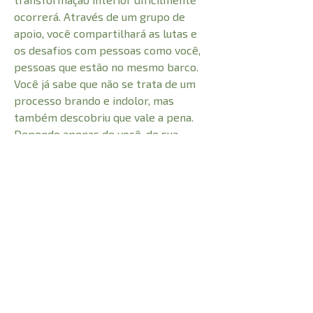
ocorrerá. Através de um grupo de
apoio, você compartilhará as lutas e
os desafios com pessoas como você,
pessoas que estão no mesmo barco.
Você já sabe que não se trata de um
processo brando e indolor, mas
também descobriu que vale a pena.
Depende apenas de você, de sua
decisão de segurar a mão estendida
por Jesus, sempre pronto a nos
resgatar dos vales da sombra da
morte.
CARACTERÍSTICAS: