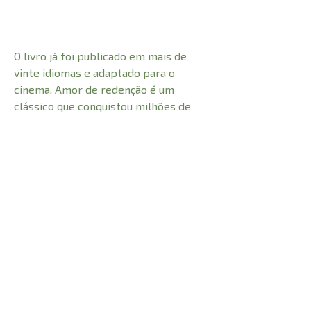
O livro já foi publicado em mais de
vinte idiomas e adaptado para o
cinema, Amor de redenção é um
clássico que conquistou milhões de
leitores ao redor do mundo. A obra
está ha mais de duas décadas nas
listas de romances mais vendidos nos
Estados Unidos.
CARACTERÍSTICAS:
462
Número de Páginas