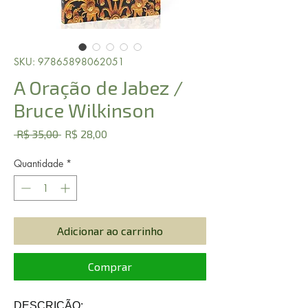
SKU: 97865898062051
A Oração de Jabez /
Bruce Wilkinson
Preço
Preço
 R$ 35,00 
R$ 28,00
normal
promocional
Quantidade
*
Adicionar ao carrinho
Comprar
DESCRIÇÃO: