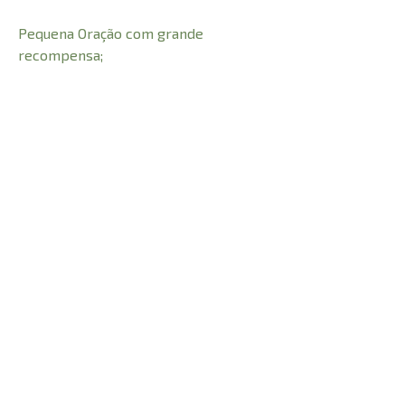
Pequena Oração com grande
recompensa;
Viver de maneira abundante;
Apossar-se da Oração de Jabez, e
muito mais...
E como nos lembra Bruce Wilkinson,
Deus se alegra com nossa ousadia em
pedir o extraordinário. Com fé, o
impossível acontece. Vale a pena
tentar.
CARACTERÍSTICAS: