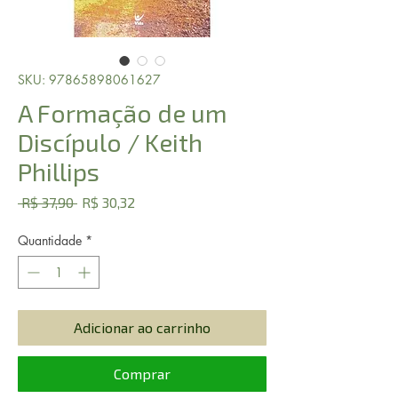
SKU: 97865898061627
A Formação de um
Discípulo / Keith
Phillips
Preço
Preço
 R$ 37,90 
R$ 30,32
normal
promocional
Quantidade
*
Adicionar ao carrinho
Comprar