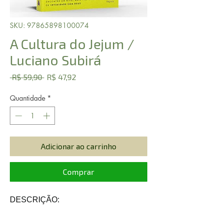
SKU: 97865898100074
A Cultura do Jejum /
Luciano Subirá
Preço
Preço
 R$ 59,90 
R$ 47,92
normal
promocional
Quantidade
*
Adicionar ao carrinho
Comprar
DESCRIÇÃO: