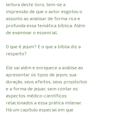
leitura deste livro, tem-se a
impressão de que o autor esgotou o
assunto ao analisar de forma rica e
profunda essa temática bíblica. Além
de examinar o essencial.
O que é jejum? E o que a bíblia diz a
respeito?
Ele vai além e enriquece a análise ao
apresentar os tipos de jejum, sua
duração, seus efeitos, seus propósitos
e a forma de jejuar, sem contar os
aspectos médico-científicos
relacionados a essa prática milenar.
Há um capítulo especial em que
Luciano Subirá responde de forma
clara a sucinta a 40 questões
específicas sobre o assunto.