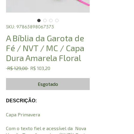
SKU: 97865898067575
A Bíblia da Garota de
Fé / NVT / MC / Capa
Dura Amarela Floral
Preço
Preço
 R$ 129,00 
R$ 103,20
normal
promocional
Esgotado
DESCRIÇÃO:
Capa Primavera
Com o texto fiel e acessível da Nova